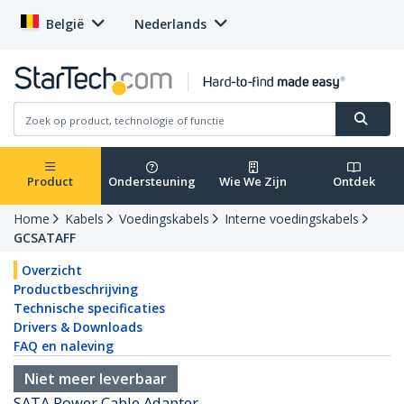
België
Nederlands
Product
Ondersteuning
Wie We Zijn
Ontdek
Home
Kabels
Voedingskabels
Interne voedingskabels
GCSATAFF
Overzicht
Productbeschrijving
Technische specificaties
Drivers & Downloads
FAQ en naleving
Niet meer leverbaar
SATA Power Cable Adapter