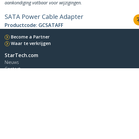
aankondiging vatbaar voor wijzigingen.
SATA Power Cable Adapter
Productcode:
GCSATAFF
Become a Partner
Waar te verkrijgen
StarTech.com
Nieuws
Contact
Over ons
Vacatures
Quality & Compliance
Blog
Klantenondersteuning
Knowledge Base
Drivers en downloads
Support FAQs
Support