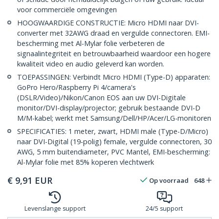
voor commerciële omgevingen
HOOGWAARDIGE CONSTRUCTIE: Micro HDMI naar DVI-
converter met 32AWG draad en vergulde connectoren. EMI-
bescherming met Al-Mylar folie verbeteren de
signaalintegriteit en betrouwbaarheid waardoor een hogere
kwaliteit video en audio geleverd kan worden.
TOEPASSINGEN: Verbindt Micro HDMI (Type-D) apparaten:
GoPro Hero/Raspberry Pi 4/camera's
(DSLR/Video)/Nikon/Canon EOS aan uw DVI-Digitale
monitor/DVI-display/projector; gebruik bestaande DVI-D
M/M-kabel; werkt met Samsung/Dell/HP/Acer/LG-monitoren
SPECIFICATIES: 1 meter, zwart, HDMI male (Type-D/Micro)
naar DVI-Digital (19-polig) female, vergulde connectoren, 30
AWG, 5 mm buitendiameter, PVC Mantel, EMI-bescherming:
Al-Mylar folie met 85% koperen vlechtwerk
€
9,91
EUR
Op voorraad
648
Levenslange support
24/5 support