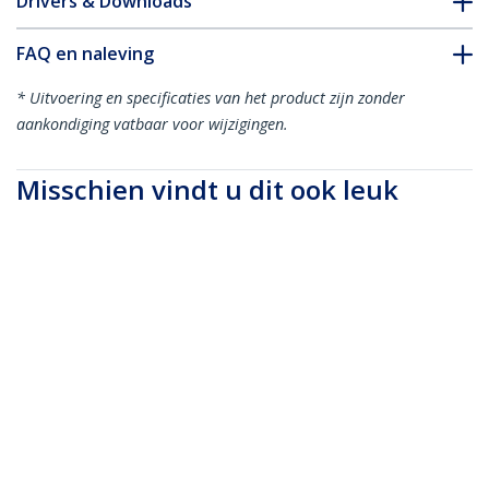
Drivers & Downloads
FAQ en naleving
* Uitvoering en specificaties van het product zijn zonder
aankondiging vatbaar voor wijzigingen.
Misschien vindt u dit ook leuk
MU3MMS
90cm Slanke 3,5mm
Stereo Audiokabel -
M/M
HDDDVIMM2M