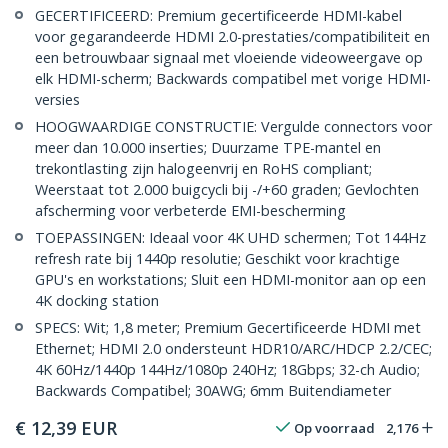
GECERTIFICEERD: Premium gecertificeerde HDMI-kabel
voor gegarandeerde HDMI 2.0-prestaties/compatibiliteit en
een betrouwbaar signaal met vloeiende videoweergave op
elk HDMI-scherm; Backwards compatibel met vorige HDMI-
versies
HOOGWAARDIGE CONSTRUCTIE: Vergulde connectors voor
meer dan 10.000 inserties; Duurzame TPE-mantel en
trekontlasting zijn halogeenvrij en RoHS compliant;
Weerstaat tot 2.000 buigcycli bij -/+60 graden; Gevlochten
afscherming voor verbeterde EMI-bescherming
TOEPASSINGEN: Ideaal voor 4K UHD schermen; Tot 144Hz
refresh rate bij 1440p resolutie; Geschikt voor krachtige
GPU's en workstations; Sluit een HDMI-monitor aan op een
4K docking station
SPECS: Wit; 1,8 meter; Premium Gecertificeerde HDMI met
Ethernet; HDMI 2.0 ondersteunt HDR10/ARC/HDCP 2.2/CEC;
4K 60Hz/1440p 144Hz/1080p 240Hz; 18Gbps; 32-ch Audio;
Backwards Compatibel; 30AWG; 6mm Buitendiameter
€
12,39
EUR
Op voorraad
2,176