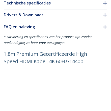
Technische specificaties
Drivers & Downloads
FAQ en naleving
* Uitvoering en specificaties van het product zijn zonder
aankondiging vatbaar voor wijzigingen.
1,8m Premium Gecertificeerde High
Speed HDMI Kabel, 4K 60Hz/1440p
144Hz, HDR10/HDCP 2.2/ARC, 18Gbps,
UHD HDMI 2.0 Kabel voor
TV/Monitor/Display, TPE Mantel, Wit
Productcode:
HDMI2-CABLE-4K60-6FW
Become a Partner
Waar te verkrijgen