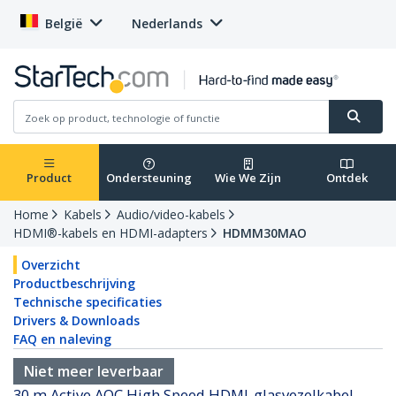
België
Nederlands
Product
Ondersteuning
Wie We Zijn
Ontdek
Home
Kabels
Audio/video-kabels
HDMI®-kabels en HDMI-adapters
HDMM30MAO
Overzicht
Productbeschrijving
Technische specificaties
Drivers & Downloads
FAQ en naleving
Niet meer leverbaar
30 m Active AOC High Speed HDMI-glasvezelkabel