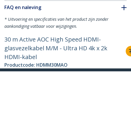
FAQ en naleving
* Uitvoering en specificaties van het product zijn zonder
aankondiging vatbaar voor wijzigingen.
30 m Active AOC High Speed HDMI-
glasvezelkabel M/M - Ultra HD 4k x 2k
HDMI-kabel
Productcode:
HDMM30MAO
Become a Partner
Waar te verkrijgen
StarTech.com
Nieuws
Contact
Over ons
Vacatures
Quality & Compliance
Blog