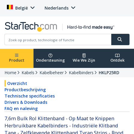
België
Nederlands
Product
Ondersteuning
Wie We Zijn
Ontdek
Home
Kabels
Kabelbeheer
Kabelbinders
HKLP25RD
Overzicht
Productbeschrijving
Technische specificaties
Drivers & Downloads
FAQ en naleving
7,6m Bulk Rol Klittenband - Op Maat te Knippen
Herbruikbare Kabelbinders - Industriële Klitband
Tape - Zelfklevende Klittenband Tyrap Strips - Rood