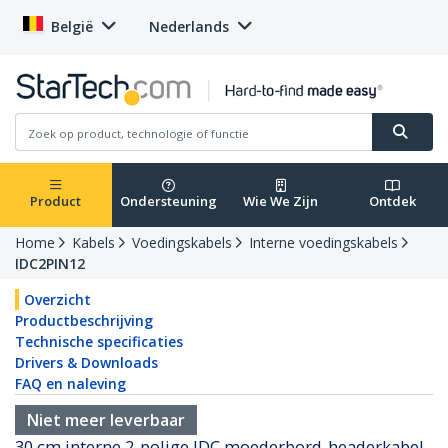
België
Nederlands
Product
Ondersteuning
Wie We Zijn
Ontdek
Home
Kabels
Voedingskabels
Interne voedingskabels
IDC2PIN12
Overzicht
Productbeschrijving
Technische specificaties
Drivers & Downloads
FAQ en naleving
Niet meer leverbaar
30 cm interne 2-polige IDC moederbord-headerkabel