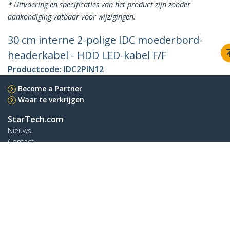
* Uitvoering en specificaties van het product zijn zonder
aankondiging vatbaar voor wijzigingen.
30 cm interne 2-polige IDC moederbord-
headerkabel - HDD LED-kabel F/F
Productcode:
IDC2PIN12
Become a Partner
Waar te verkrijgen
StarTech.com
Nieuws
Contact
Over ons
Vacatures
Quality & Compliance
Blog
Klantenondersteuning
Knowledge Base
Drivers en downloads