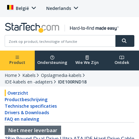
België
Nederlands
Product
Ondersteuning
Wie We Zijn
Ontdek
Home
Kabels
Opslagmedia-kabels
IDE-kabels en -adapters
IDE100RND18
Overzicht
Productbeschrijving
Technische specificaties
Drivers & Downloads
FAQ en naleving
Niet meer leverbaar
18in Round Dual Drive Ultra ATA IDE Hard Drive Cable