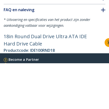
FAQ en naleving
* Uitvoering en specificaties van het product zijn zonder
aankondiging vatbaar voor wijzigingen.
18in Round Dual Drive Ultra ATA IDE
Hard Drive Cable
Productcode:
IDE100RND18
Become a Partner
Waar te verkrijgen
StarTech.com
Nieuws
Contact
Over ons
Vacatures
Quality & Compliance
Blog