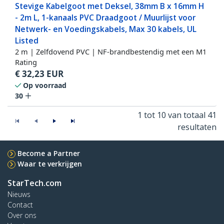
Stevige Kabelgoot met Deksel, 38mm B x 16mm H
- 2m L, 1-kanaals PVC Draadgoot / Muurlijst voor
Netwerk- en Voedingskabels, Max 30 kabels, UL
Listed
2 m | Zelfdovend PVC | NF-brandbestendig met een M1
Rating
€
32,23
EUR
Op voorraad
30
1 tot 10 van totaal 41
resultaten
Become a Partner
Waar te verkrijgen
StarTech.com
Nieuws
Contact
Over ons