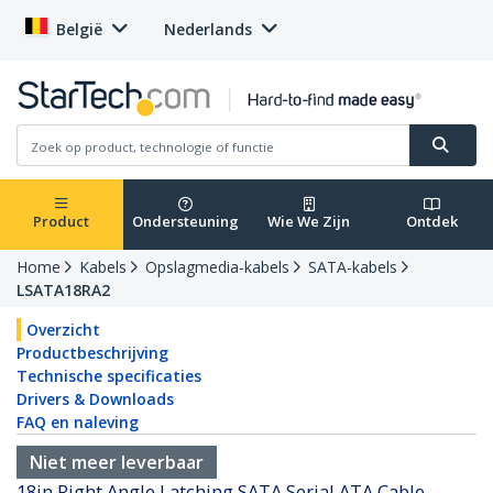
België
Nederlands
Product
Ondersteuning
Wie We Zijn
Ontdek
Home
Kabels
Opslagmedia-kabels
SATA-kabels
LSATA18RA2
Overzicht
Productbeschrijving
Technische specificaties
Drivers & Downloads
FAQ en naleving
Niet meer leverbaar
18in Right Angle Latching SATA Serial ATA Cable