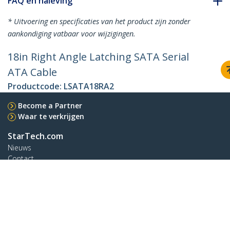
FAQ en naleving
* Uitvoering en specificaties van het product zijn zonder
aankondiging vatbaar voor wijzigingen.
18in Right Angle Latching SATA Serial
ATA Cable
Productcode:
LSATA18RA2
Become a Partner
Waar te verkrijgen
StarTech.com
Nieuws
Contact
Over ons
Vacatures
Quality & Compliance
Blog
Klantenondersteuning