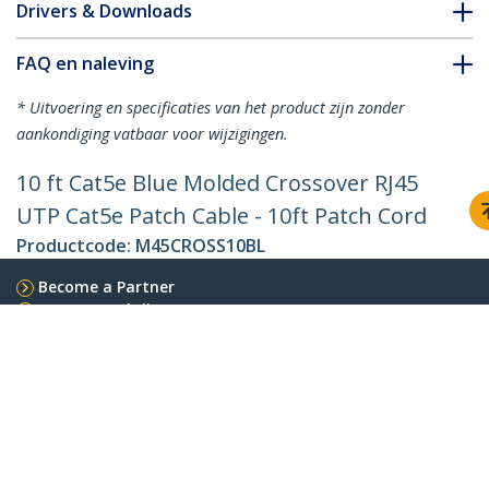
Drivers & Downloads
FAQ en naleving
* Uitvoering en specificaties van het product zijn zonder
aankondiging vatbaar voor wijzigingen.
10 ft Cat5e Blue Molded Crossover RJ45
UTP Cat5e Patch Cable - 10ft Patch Cord
Productcode:
M45CROSS10BL
Become a Partner
Waar te verkrijgen
StarTech.com
Nieuws
Contact
Over ons
Vacatures
Quality & Compliance