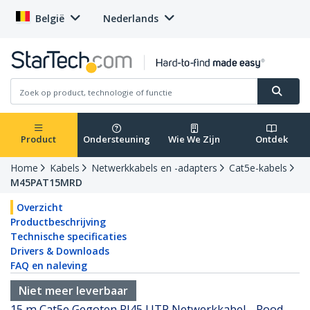
België
Nederlands
Product
Ondersteuning
Wie We Zijn
Ontdek
Home
Kabels
Netwerkkabels en -adapters
Cat5e-kabels
M45PAT15MRD
Overzicht
Productbeschrijving
Technische specificaties
Drivers & Downloads
FAQ en naleving
Niet meer leverbaar
15 m Cat5e Gegoten RJ45 UTP Netwerkkabel - Rood