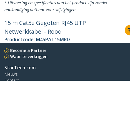
* Uitvoering en specificaties van het product zijn zonder
aankondiging vatbaar voor wijzigingen.
15 m Cat5e Gegoten RJ45 UTP
Netwerkkabel - Rood
Productcode:
M45PAT15MRD
Become a Partner
Waar te verkrijgen
StarTech.com
Nieuws
Contact
Over ons
Vacatures
Quality & Compliance
Blog
Klantenondersteuning
Knowledge Base
Drivers en downloads