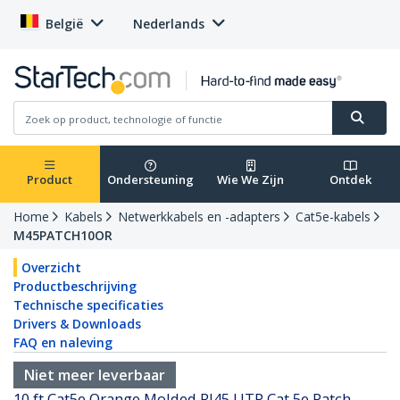
België
Nederlands
Product
Ondersteuning
Wie We Zijn
Ontdek
Home
Kabels
Netwerkkabels en -adapters
Cat5e-kabels
M45PATCH10OR
Overzicht
Productbeschrijving
Technische specificaties
Drivers & Downloads
FAQ en naleving
Niet meer leverbaar
10 ft Cat5e Orange Molded RJ45 UTP Cat 5e Patch