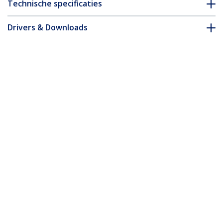
Technische specificaties
Drivers & Downloads
FAQ en naleving
* Uitvoering en specificaties van het product zijn zonder
aankondiging vatbaar voor wijzigingen.
Misschien vindt u dit ook leuk