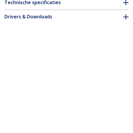
Technische specificaties
Drivers & Downloads
FAQ en naleving
Accessoires
* Uitvoering en specificaties van het product zijn zonder
aankondiging vatbaar voor wijzigingen.
30 ft Coax High Resolution Monitor VGA
Cable - HD15 M/M
Productcode:
MXT101MMHQ30
Become a Partner
Waar te verkrijgen
StarTech.com
Nieuws