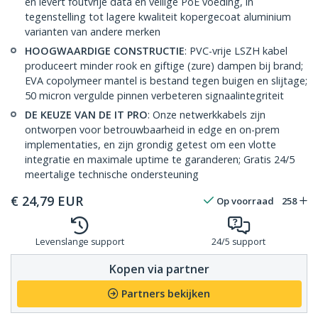
en levert foutvrije data en veilige PoE voeding, in
tegenstelling tot lagere kwaliteit kopergecoat aluminium
varianten van andere merken
HOOGWAARDIGE CONSTRUCTIE
: PVC-vrije LSZH kabel
produceert minder rook en giftige (zure) dampen bij brand;
EVA copolymeer mantel is bestand tegen buigen en slijtage;
50 micron vergulde pinnen verbeteren signaalintegriteit
DE KEUZE VAN DE IT PRO
: Onze netwerkkabels zijn
ontworpen voor betrouwbaarheid in edge en on-prem
implementaties, en zijn grondig getest om een vlotte
integratie en maximale uptime te garanderen; Gratis 24/5
meertalige technische ondersteuning
€
24,79
EUR
Op voorraad
258
Levenslange support
24/5 support
Kopen via partner
Partners bekijken