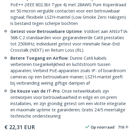
PoE++ (IEEE 802.3bt Type 4) met 28AWG Pure Koperdraad
en 50 micron vergulde contacten voor een betrouwbaar
signaal; Flexibele LSZH-mantel (Low-Smoke Zero Halogen)
is bestand tegen scherpe bochten
Getest voor Betrouwbare Uptime
: Voldoet aan ANSI/TIA-
568-C.2 standaarden voor gegarandeerde Cat6 prestaties
tot 250MHz; Individueel getest voor minimale Near-End
Crosstalk (NEXT) en Return Loss (RL)
Betere Toegang en Airflow
: Dunne Cat6 kabels
verbeteren toegankelijkheid en luchtstroom tussen
apparaten; Verbind PoE-apparaten zoals IP- of boardroom
cameras op een betrouwbare manier; LSZH-mantel geeft
bij verbranding weinig giftige dampen af
De Keuze van de IT-Pro
: Onze netwerkkabels zijn
ontworpen voor betrouwbaarheid in edge en on-prem
installaties, en zijn grondig getest om een vlotte integratie
en maximale uptime te garanderen; Gratis 24/5 meertalige
technische ondersteuning
€
22,31
EUR
Op voorraad
716