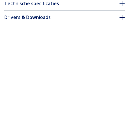
Technische specificaties
Drivers & Downloads
FAQ en naleving
* Uitvoering en specificaties van het product zijn zonder
aankondiging vatbaar voor wijzigingen.
10m Dunne CAT6 Ethernet Kabel, Zwart,
Snagless, 100W PoE, UTP, LSZH, 28AWG
Pure Koperdraad, Slim RJ45 Netwerk
Patchkabel met Trekontlasting, Fluke
Getest
Productcode:
N6PAT10MBKS
Become a Partner
Waar te verkrijgen