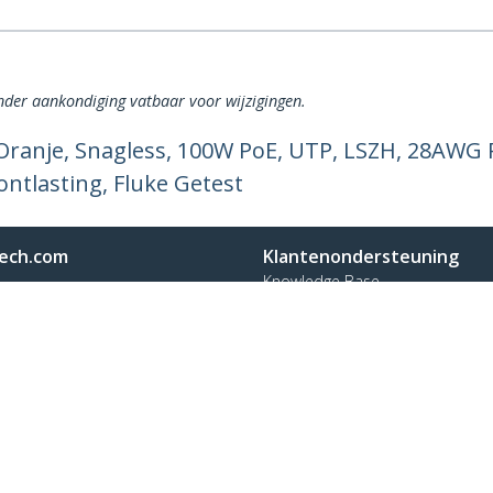
onder aankondiging vatbaar voor wijzigingen.
Oranje, Snagless, 100W PoE, UTP, LSZH, 28AWG 
ntlasting, Fluke Getest
ech.com
Klantenondersteuning
Knowledge Base
t
Drivers en downloads
ns
Support FAQs
res
Support
y & Compliance
Garantiebeleid
on:
+32 27 007 427