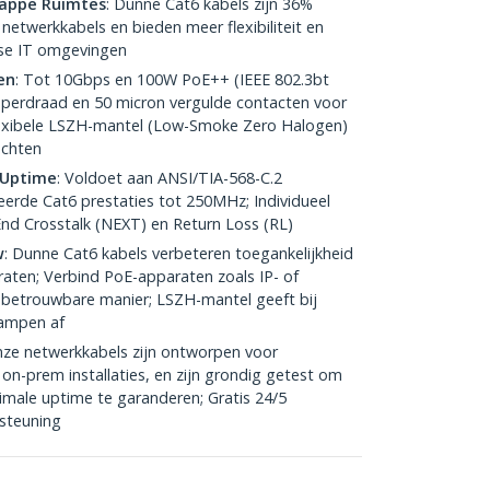
Krappe Ruimtes
: Dunne Cat6 kabels zijn 36%
etwerkkabels en bieden meer flexibiliteit en
nse IT omgevingen
en
: Tot 10Gbps en 100W PoE++ (IEEE 802.3bt
erdraad en 50 micron vergulde contacten voor
lexibele LSZH-mantel (Low-Smoke Zero Halogen)
ochten
 Uptime
: Voldoet aan ANSI/TIA-568-C.2
erde Cat6 prestaties tot 250MHz; Individueel
nd Crosstalk (NEXT) en Return Loss (RL)
w
: Dunne Cat6 kabels verbeteren toegankelijkheid
aten; Verbind PoE-apparaten zoals IP- of
etrouwbare manier; LSZH-mantel geeft bij
dampen af
nze netwerkkabels zijn ontworpen voor
on-prem installaties, en zijn grondig getest om
imale uptime te garanderen; Gratis 24/5
steuning