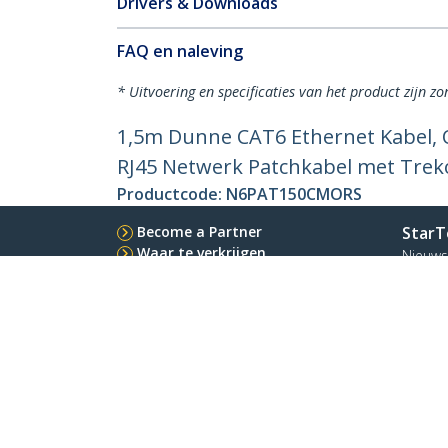
Drivers & Downloads
FAQ en naleving
* Uitvoering en specificaties van het product zijn z
1,5m Dunne CAT6 Ethernet Kabel, 
RJ45 Netwerk Patchkabel met Treko
Productcode:
N6PAT150CMORS
Become a Partner
StarT
Waar te verkrijgen
Nieuws
Contac
Over o
Vacatu
Qualit
Blog
StarTech.com Ltd.
Celsiusweg 16
Telefo