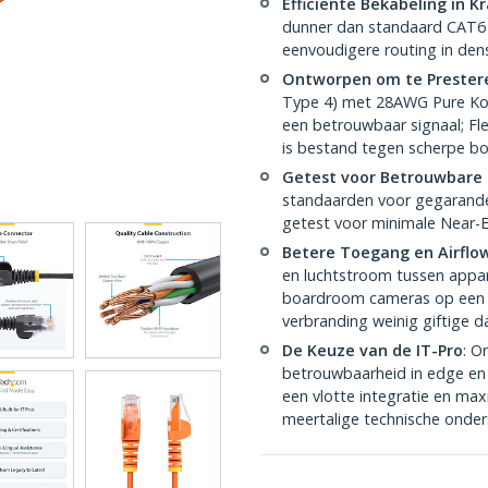
Efficiënte Bekabeling in 
dunner dan standaard CAT6 n
eenvoudigere routing in de
Ontworpen om te Prester
Type 4) met 28AWG Pure Kop
een betrouwbaar signaal; F
is bestand tegen scherpe b
Getest voor Betrouwbare
standaarden voor gegarande
getest voor minimale Near-E
Betere Toegang en Airflo
en luchtstroom tussen appar
boardroom cameras op een b
verbranding weinig giftige 
De Keuze van de IT-Pro
: O
betrouwbaarheid in edge en 
een vlotte integratie en max
meertalige technische onder