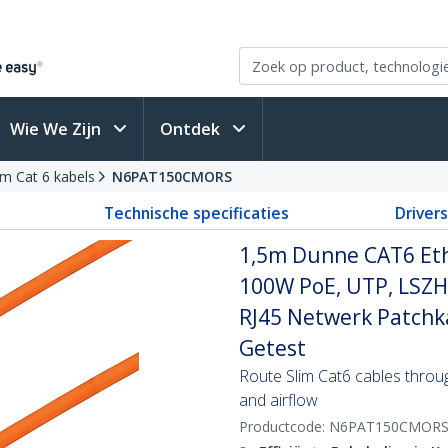
Wie We Zijn
Ontdek
im Cat 6 kabels
N6PAT150CMORS
Technische specificaties
Driver
1,5m Dunne CAT6 Ethe
100W PoE, UTP, LSZH
RJ45 Netwerk Patchka
Getest
Route Slim Cat6 cables through 
and airflow
Productcode:
N6PAT150CMOR