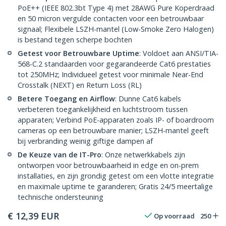
PoE++ (IEEE 802.3bt Type 4) met 28AWG Pure Koperdraad
en 50 micron vergulde contacten voor een betrouwbaar
signaal; Flexibele LSZH-mantel (Low-Smoke Zero Halogen)
is bestand tegen scherpe bochten
Getest voor Betrouwbare Uptime
: Voldoet aan ANSI/TIA-
568-C.2 standaarden voor gegarandeerde Cat6 prestaties
tot 250MHz; Individueel getest voor minimale Near-End
Crosstalk (NEXT) en Return Loss (RL)
Betere Toegang en Airflow
: Dunne Cat6 kabels
verbeteren toegankelijkheid en luchtstroom tussen
apparaten; Verbind PoE-apparaten zoals IP- of boardroom
cameras op een betrouwbare manier; LSZH-mantel geeft
bij verbranding weinig giftige dampen af
De Keuze van de IT-Pro
: Onze netwerkkabels zijn
ontworpen voor betrouwbaarheid in edge en on-prem
installaties, en zijn grondig getest om een vlotte integratie
en maximale uptime te garanderen; Gratis 24/5 meertalige
technische ondersteuning
€
12,39
EUR
Op voorraad
250