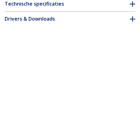
Technische specificaties
Drivers & Downloads
FAQ en naleving
* Uitvoering en specificaties van het product zijn zonder
aankondiging vatbaar voor wijzigingen.
2m Dunne CAT6 Ethernet Kabel, Paars,
Snagless, 100W PoE, UTP, LSZH, 28AWG
Pure Koperdraad, Slim RJ45 Netwerk
Patchkabel met Trekontlasting, Fluke
Getest
Productcode:
N6PAT200CMPLS
Become a Partner
Waar te verkrijgen