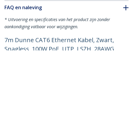
FAQ en naleving
* Uitvoering en specificaties van het product zijn zonder
aankondiging vatbaar voor wijzigingen.
7m Dunne CAT6 Ethernet Kabel, Zwart,
Snagless, 100W PoE, UTP, LSZH, 28AWG
Pure Koperdraad, Slim RJ45 Netwerk
Patchkabel met Trekontlasting, Fluke
Getest
Productcode:
N6PAT7MBKS
Become a Partner
Waar te verkrijgen
StarTech.com
Nieuws
Contact
Over ons