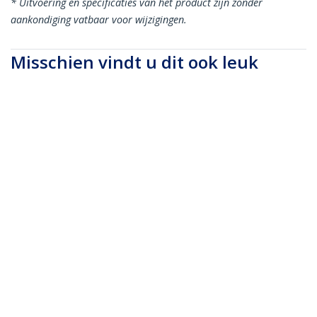
* Uitvoering en specificaties van het product zijn zonder
aankondiging vatbaar voor wijzigingen.
Misschien vindt u dit ook leuk
N6PATCH100GR
N6PATCH100BL
30m CAT6
30m CAT6
Ethernetkabel - 10
Ethernetkabel - 10
Gigabit 250MHz 100W
Gigabit 250MHz 100W
PoE LAN
PoE LAN