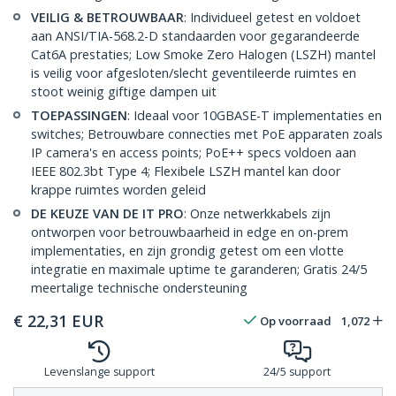
VEILIG & BETROUWBAAR
: Individueel getest en voldoet
aan ANSI/TIA-568.2-D standaarden voor gegarandeerde
Cat6A prestaties; Low Smoke Zero Halogen (LSZH) mantel
is veilig voor afgesloten/slecht geventileerde ruimtes en
stoot weinig giftige dampen uit
TOEPASSINGEN
: Ideaal voor 10GBASE-T implementaties en
switches; Betrouwbare connecties met PoE apparaten zoals
IP camera's en access points; PoE++ specs voldoen aan
IEEE 802.3bt Type 4; Flexibele LSZH mantel kan door
krappe ruimtes worden geleid
DE KEUZE VAN DE IT PRO
: Onze netwerkkabels zijn
ontworpen voor betrouwbaarheid in edge en on-prem
implementaties, en zijn grondig getest om een vlotte
integratie en maximale uptime te garanderen; Gratis 24/5
meertalige technische ondersteuning
€
22,31
EUR
Op voorraad
1,072
Levenslange support
24/5 support