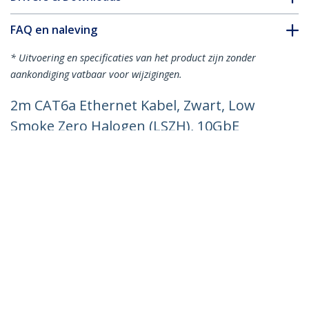
FAQ en naleving
* Uitvoering en specificaties van het product zijn zonder
aankondiging vatbaar voor wijzigingen.
2m CAT6a Ethernet Kabel, Zwart, Low
Smoke Zero Halogen (LSZH), 10GbE
500MHz 100W PoE++ Snagless RJ-45
S/FTP Netwerk Patch Kabel met
Trekontlasting, Fluke Tested/ETL
Productcode:
NLBK-2M-CAT6A-PATCH
Become a Partner
Waar te verkrijgen
StarTech.com
Nieuws
Contact