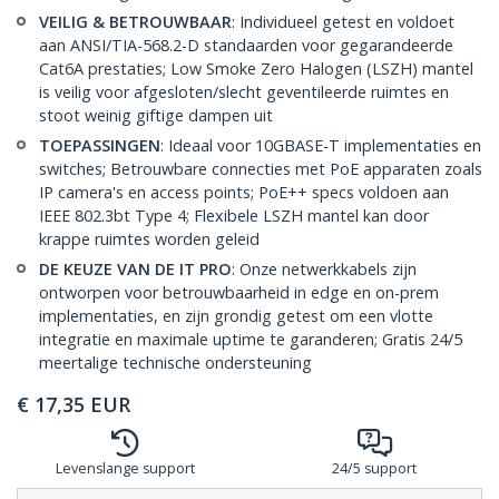
VEILIG & BETROUWBAAR
: Individueel getest en voldoet
aan ANSI/TIA-568.2-D standaarden voor gegarandeerde
Cat6A prestaties; Low Smoke Zero Halogen (LSZH) mantel
is veilig voor afgesloten/slecht geventileerde ruimtes en
stoot weinig giftige dampen uit
TOEPASSINGEN
: Ideaal voor 10GBASE-T implementaties en
switches; Betrouwbare connecties met PoE apparaten zoals
IP camera's en access points; PoE++ specs voldoen aan
IEEE 802.3bt Type 4; Flexibele LSZH mantel kan door
krappe ruimtes worden geleid
DE KEUZE VAN DE IT PRO
: Onze netwerkkabels zijn
ontworpen voor betrouwbaarheid in edge en on-prem
implementaties, en zijn grondig getest om een vlotte
integratie en maximale uptime te garanderen; Gratis 24/5
meertalige technische ondersteuning
€
17,35
EUR
Levenslange support
24/5 support