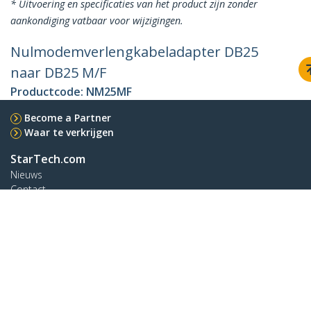
* Uitvoering en specificaties van het product zijn zonder
aankondiging vatbaar voor wijzigingen.
Nulmodemverlengkabeladapter DB25
naar DB25 M/F
Productcode:
NM25MF
Become a Partner
Waar te verkrijgen
StarTech.com
Nieuws
Contact
Over ons
Vacatures
Quality & Compliance
Blog
Klantenondersteuning
Knowledge Base
Drivers en downloads