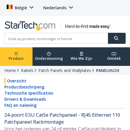
België
Nederlands
Product
Ondersteuning
Wie We Zijn
Ontdek
Home
Kabels
Patch Panels and Wallplates
PANELHU24
Overzicht
Productbeschrijving
Technische specificaties
Drivers & Downloads
FAQ en naleving
24-poort 0.5U Cat5e Patchpaneel - RJ45 Ethernet 110
Patchpaneel Rackmontage
Voor het ordenen van 24 of minder Cat5e-patchkabels in