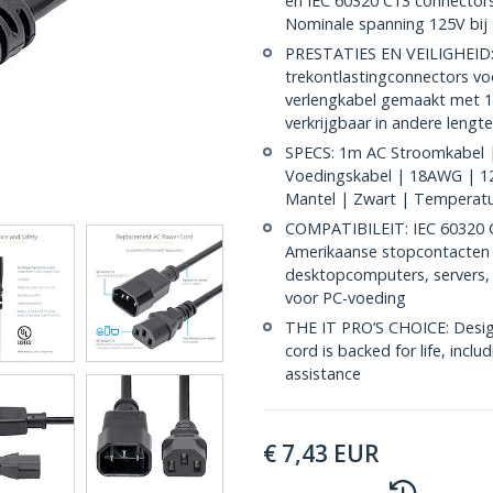
en IEC 60320 C13 connectors
Nominale spanning 125V bij 
PRESTATIES EN VEILIGHEID: 
trekontlastingconnectors vo
verlengkabel gemaakt met 1
verkrijgbaar in andere lengt
SPECS: 1m AC Stroomkabel |
Voedingskabel | 18AWG | 1
Mantel | Zwart | Temperatuu
COMPATIBILEIT: IEC 60320 
Amerikaanse stopcontacten 
desktopcomputers, servers, 
voor PC-voeding
THE IT PRO’S CHOICE: Designe
cord is backed for life, inclu
assistance
€
7,43
EUR