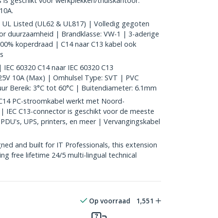
 is geschikt voor werkplekken/thuiskantoor.
10A.
UL Listed (UL62 & UL817) | Volledig gegoten
or duurzaamheid | Brandklasse: VW-1 | 3-aderige
00% koperdraad | C14 naar C13 kabel ook
es
 IEC 60320 C14 naar IEC 60320 C13
25V 10A (Max) | Omhulsel Type: SVT | PVC
r Bereik: 3°C tot 60°C | Buitendiameter: 6.1mm
C14 PC-stroomkabel werkt met Noord-
| IEC C13-connector is geschikt voor de meeste
PDU's, UPS, printers, en meer | Vervangingskabel
d and built for IT Professionals, this extension
ding free lifetime 24/5 multi-lingual technical
Op voorraad
1,551