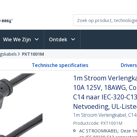
Wie We Zijn
Ontdek
gskabels
PXT1001M
Technische specificaties
Driver
1m Stroom Verlengka
10A 125V, 18AWG, Co
C14 naar IEC-320-C13
Netvoeding, UL-List
1m Stroom Verlengkabel, C1
Productcode:
PXT1001M
AC STROOMKABEL: Deze 1m 