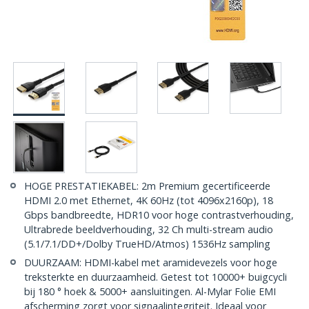
HOGE PRESTATIEKABEL: 2m Premium gecertificeerde
HDMI 2.0 met Ethernet, 4K 60Hz (tot 4096x2160p), 18
Gbps bandbreedte, HDR10 voor hoge contrastverhouding,
Ultrabrede beeldverhouding, 32 Ch multi-stream audio
(5.1/7.1/DD+/Dolby TrueHD/Atmos) 1536Hz sampling
DUURZAAM: HDMI-kabel met aramidevezels voor hoge
treksterkte en duurzaamheid. Getest tot 10000+ buigcycli
bij 180 ° hoek & 5000+ aansluitingen. Al-Mylar Folie EMI
afscherming zorgt voor signaalintegriteit. Ideaal voor