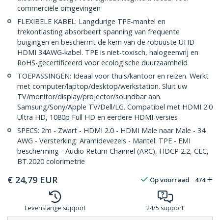
commerciële omgevingen
FLEXIBELE KABEL: Langdurige TPE-mantel en
trekontlasting absorbeert spanning van frequente
buigingen en beschermt de kern van de robuuste UHD
HDMI 34AWG-kabel. TPE is niet-toxisch, halogeenvrij en
RoHS-gecertificeerd voor ecologische duurzaamheid
TOEPASSINGEN: Ideaal voor thuis/kantoor en reizen. Werkt
met computer/laptop/desktop/werkstation. Sluit uw
TV/monitor/display/projector/soundbar aan.
Samsung/Sony/Apple TV/Dell/LG. Compatibel met HDMI 2.0
Ultra HD, 1080p Full HD en eerdere HDMI-versies
SPECS: 2m - Zwart - HDMI 2.0 - HDMI Male naar Male - 34
AWG - Versterking: Aramidevezels - Mantel: TPE - EMI
bescherming - Audio Return Channel (ARC), HDCP 2.2, CEC,
BT.2020 colorimetrie
€
24,79
EUR
Op voorraad
474
Levenslange support
24/5 support