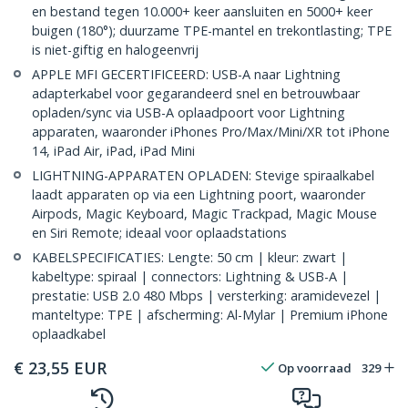
en bestand tegen 10.000+ keer aansluiten en 5000+ keer
buigen (180°); duurzame TPE-mantel en trekontlasting; TPE
is niet-giftig en halogeenvrij
APPLE MFI GECERTIFICEERD: USB-A naar Lightning
adapterkabel voor gegarandeerd snel en betrouwbaar
opladen/sync via USB-A oplaadpoort voor Lightning
apparaten, waaronder iPhones Pro/Max/Mini/XR tot iPhone
14, iPad Air, iPad, iPad Mini
LIGHTNING-APPARATEN OPLADEN: Stevige spiraalkabel
laadt apparaten op via een Lightning poort, waaronder
Airpods, Magic Keyboard, Magic Trackpad, Magic Mouse
en Siri Remote; ideaal voor oplaadstations
KABELSPECIFICATIES: Lengte: 50 cm | kleur: zwart |
kabeltype: spiraal | connectors: Lightning & USB-A |
prestatie: USB 2.0 480 Mbps | versterking: aramidevezel |
manteltype: TPE | afscherming: Al-Mylar | Premium iPhone
oplaadkabel
€
23,55
EUR
Op voorraad
329