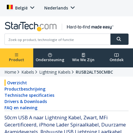
België
Nederlands
Product
Ondersteuning
Wie We Zijn
Ontdek
Home
Kabels
Lightning Kabels
RUSB2ALT50CMBC
Overzicht
Productbeschrijving
Technische specificaties
Drivers & Downloads
FAQ en naleving
50cm USB A naar Lightning Kabel, Zwart, MFi
Gecertificeerd, iPhone Lader Spiraalkabel, Duurzame
Aramidevezels, Robuuste USB Lightning Laadkabel