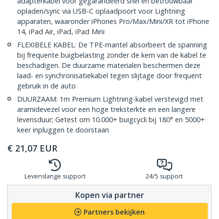
adapterkabel voor gegarandeerd snel en betrouwbaar
opladen/sync via USB-C oplaadpoort voor Lightning
apparaten, waaronder iPhones Pro/Max/Mini/XR tot iPhone
14, iPad Air, iPad, iPad Mini
FLEXIBELE KABEL: De TPE-mantel absorbeert de spanning
bij frequente buigbelasting zonder de kern van de kabel te
beschadigen. De duurzame materialen beschermen deze
laad- en synchronisatiekabel tegen slijtage door frequent
gebruik in de auto
DUURZAAM: 1m Premium Lightning-kabel verstevigd met
aramidevezel voor een hoge treksterkte en een langere
levensduur; Getest om 10.000+ buigcycli bij 180° en 5000+
keer inpluggen te doorstaan
€
21,07
EUR
Levenslange support
24/5 support
Kopen via partner
Partners bekijken