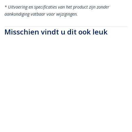
* Uitvoering en specificaties van het product zijn zonder
aankondiging vatbaar voor wijzigingen.
Misschien vindt u dit ook leuk
RUSBCLTMM1MW
RUSBCLTMM2MB
Premium USB-C naar
Premium USB-C naar
Lightning Kabel 1m
Lightning Kabel 2m
Wit - USB Type C naar
Zwart - USB Type C