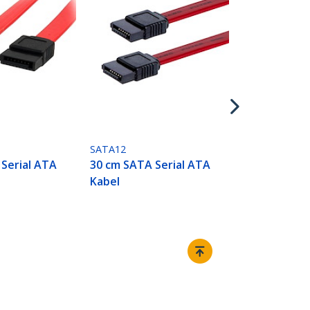
SATA18
45 cm SATA 
Kabel
SATA12
Serial ATA
30 cm SATA Serial ATA
Kabel
Aansluiten