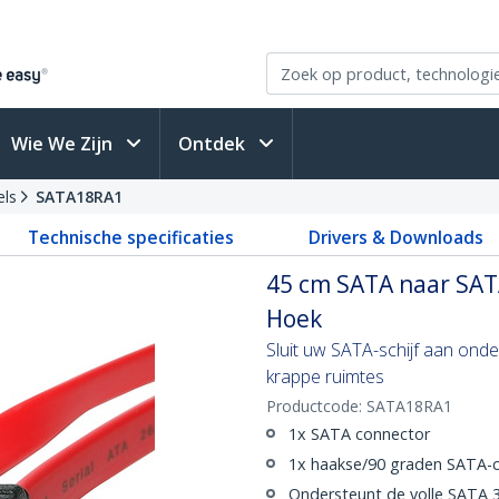
Wie We Zijn
Ontdek
els
SATA18RA1
Technische specificaties
Drivers & Downloads
45 cm SATA naar SAT
Hoek
Sluit uw SATA-schijf aan onder
krappe ruimtes
Productcode:
SATA18RA1
1x SATA connector
1x haakse/90 graden SATA-
Ondersteunt de volle SATA 3