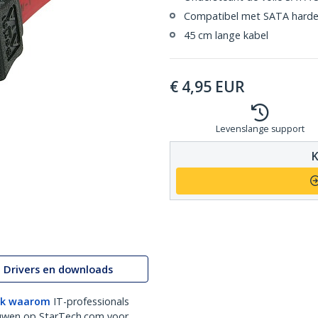
Compatibel met SATA harde s
45 cm lange kabel
€
4,95
EUR
Levenslange support
K
Drivers en downloads
k waarom
IT-professionals
uwen op StarTech.com voor