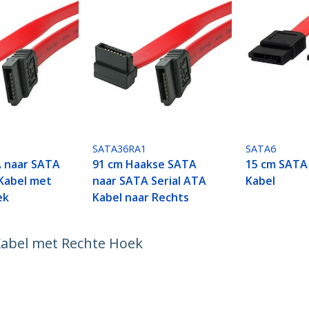
SATA36RA1
SATA6
 naar SATA
91 cm Haakse SATA
15 cm SATA 
 Kabel met
naar SATA Serial ATA
Kabel
ek
Kabel naar Rechts
Kabel met Rechte Hoek
ech.com
Klantenondersteuning
Knowledge Base