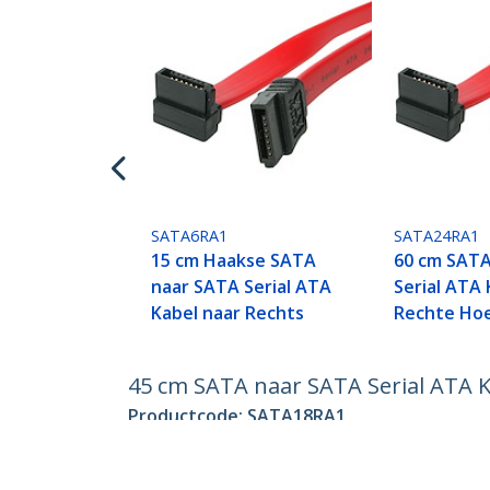
SATA6RA1
SATA24RA1
15 cm Haakse SATA
60 cm SATA
naar SATA Serial ATA
Serial ATA
Kabel naar Rechts
Rechte Ho
45 cm SATA naar SATA Serial ATA 
Productcode:
SATA18RA1
Become a Partner
StarT
Waar te verkrijgen
Nieuws