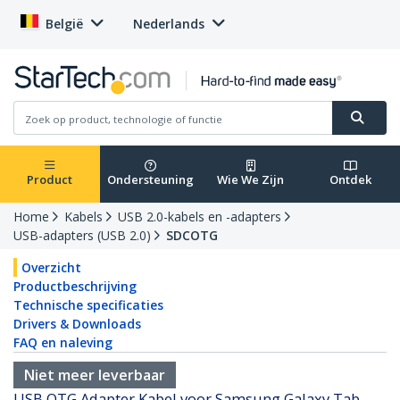
België
Nederlands
Product
Ondersteuning
Wie We Zijn
Ontdek
Home
Kabels
USB 2.0-kabels en -adapters
USB-adapters (USB 2.0)
SDCOTG
Overzicht
Productbeschrijving
Technische specificaties
Drivers & Downloads
FAQ en naleving
Niet meer leverbaar
USB OTG Adapter Kabel voor Samsung Galaxy Tab