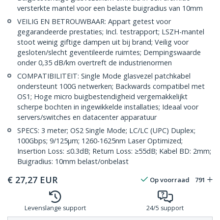
versterkte mantel voor een belaste buigradius van 10mm
VEILIG EN BETROUWBAAR: Appart getest voor
gegarandeerde prestaties; Incl. testrapport; LSZH-mantel
stoot weinig giftige dampen uit bij brand; Veilig voor
gesloten/slecht geventileerde ruimtes; Dempingswaarde
onder 0,35 dB/km overtreft de industrienormen
COMPATIBILITEIT: Single Mode glasvezel patchkabel
ondersteunt 100G netwerken; Backwards compatibel met
OS1; Hoge micro buigbestendigheid vergemakkelijkt
scherpe bochten in ingewikkelde installaties; Ideaal voor
servers/switches en datacenter apparatuur
SPECS: 3 meter; OS2 Single Mode; LC/LC (UPC) Duplex;
100Gbps; 9/125µm; 1260-1625nm Laser Optimized;
Insertion Loss: ≤0.3dB; Return Loss: ≥55dB; Kabel BD: 2mm;
Buigradius: 10mm belast/onbelast
€
27,27
EUR
Op voorraad
791
Levenslange support
24/5 support