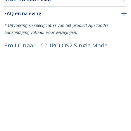
FAQ en naleving
* Uitvoering en specificaties van het product zijn zonder
aankondiging vatbaar voor wijzigingen.
3m LC naar LC (UPC) OS2 Single Mode
Duplex Glasvezel Kabel, 9/125µm, Laser
Optimized, 100G, Flexibel Buigen, Low
Insertion Loss, LSZH Fiber Patchkabel
Productcode:
SMDOS2LCLC3M
Become a Partner
Waar te verkrijgen
StarTech.com
Nieuws
Contact
Over ons