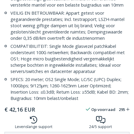
versterkte mantel voor een belaste buigradius van 10mm
VEILIG EN BETROUWBAAR: Appart getest voor
gegarandeerde prestaties; Incl. testrapport; LSZH-mantel
stoot weinig giftige dampen uit bij brand; Veilig voor
gesloten/slecht geventileerde ruimtes; Dempingswaarde
onder 0,35 dB/km overtreft de industrienormen
COMPATIBILITEIT: Single Mode glasvezel patchkabel
ondersteunt 100G netwerken; Backwards compatibel met
OS1; Hoge micro buigbestendigheid vergemakkelijkt
scherpe bochten in ingewikkelde installaties; Ideaal voor
servers/switches en datacenter apparatuur
SPECS: 20 meter; OS2 Single Mode; LC/SC (UPC) Duplex;
100Gbps; 9/125µm; 1260-1625nm Laser Optimized;
Insertion Loss: ≤0.3dB; Return Loss: ≥55dB; Kabel BD: 2mm;
Buigradius: 10mm belast/onbelast
€
42,16
EUR
Op voorraad
295
Levenslange support
24/5 support