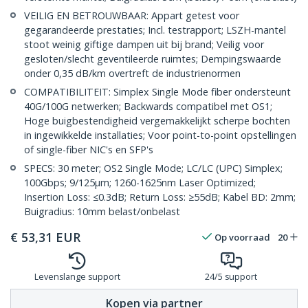
VEILIG EN BETROUWBAAR: Appart getest voor
gegarandeerde prestaties; Incl. testrapport; LSZH-mantel
stoot weinig giftige dampen uit bij brand; Veilig voor
gesloten/slecht geventileerde ruimtes; Dempingswaarde
onder 0,35 dB/km overtreft de industrienormen
COMPATIBILITEIT: Simplex Single Mode fiber ondersteunt
40G/100G netwerken; Backwards compatibel met OS1;
Hoge buigbestendigheid vergemakkelijkt scherpe bochten
in ingewikkelde installaties; Voor point-to-point opstellingen
of single-fiber NIC's en SFP's
SPECS: 30 meter; OS2 Single Mode; LC/LC (UPC) Simplex;
100Gbps; 9/125µm; 1260-1625nm Laser Optimized;
Insertion Loss: ≤0.3dB; Return Loss: ≥55dB; Kabel BD: 2mm;
Buigradius: 10mm belast/onbelast
€
53,31
EUR
Op voorraad
20
Levenslange support
24/5 support
Kopen via partner