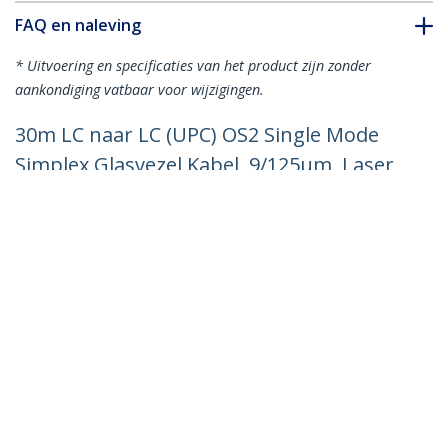
FAQ en naleving
* Uitvoering en specificaties van het product zijn zonder
aankondiging vatbaar voor wijzigingen.
30m LC naar LC (UPC) OS2 Single Mode
Simplex Glasvezel Kabel, 9/125µm, Laser
Optimized, 40G/100G, Flexibel Buigen,
Low Insertion Loss, LSZH
Fiber Patchkabel
Productcode:
SPSMLCLC-OS2-30M
Become a Partner
Waar te verkrijgen
StarTech.com
Nieuws
Contact
Over ons