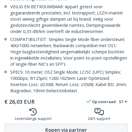
VEILIG EN BETROUWBAAR: Appart getest voor
gegarandeerde prestaties; Incl. testrapport; LSZH-mantel
stoot weinig giftige dampen uit bij brand; Veilig voor
gesloten/slecht geventileerde ruimtes; Dempingswaarde
onder 0,35 dB/km overtreft de industrienormen
COMPATIBILITEIT: Simplex Single Mode fiber ondersteunt
40G/100G netwerken; Backwards compatibel met OS1;
Hoge buigbestendigheid vergemakkelijkt scherpe bochten
in ingewikkelde installaties; Voor point-to-point opstellingen
of single-fiber NIC's en SFP's
SPECS: 10 meter; OS2 Single Mode; LC/SC (UPC) Simplex;
100Gbps; 9/125µm; 1260-1625nm Laser Optimized;
Insertion Loss: ≤0.3dB; Return Loss: ≥55dB; Kabel BD: 2mm;
Buigradius: 10mm belast/onbelast
€
26,03
EUR
Op voorraad
57
Levenslange support
24/5 support
Kopen via partner