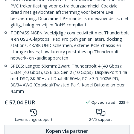
PVC trekontlasting voor extra duurzaamheid; Coaxiale
draad met gevlochten afscherming voor betere EMI
bescherming; Duurzame TPE mantel is milieuvriendelijk, niet
giftig, halogeenvrij en RoHS compliant
TOEPASSINGEN: Veelzijdige connectiviteit met Thunderbolt
4 en USB-C-laptops, iPad Pro (5th gen en later), docking
stations, 4K/8K UHD schermen, externe PCIe-chassis en
storage drives; Low-latency prestaties op Thunderbolt
netwerk- en -audioapparaten
SPECS: Lengte: 50cmm; Zwart; Thunderbolt 4 (40 Gbps);
USB4 (40 Gbps), USB 3.2 Gen 2 (10 Gbps); DisplayPort 1.4a
met DSC; 8K 60Hz of Dual 4K 60Hz; PCIe 3.0; 100W PD;
30/34 AWG (Coaxiaal/Twisted Pair); Kabel Buitendiameter:
4.6mm
€
57,04
EUR
Op voorraad
228
Levenslange support
24/5 support
Kopen via partner