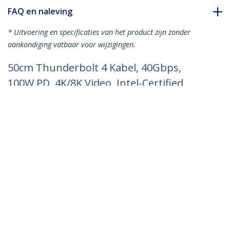
FAQ en naleving
* Uitvoering en specificaties van het product zijn zonder
aankondiging vatbaar voor wijzigingen.
50cm Thunderbolt 4 Kabel, 40Gbps,
100W PD, 4K/8K Video, Intel-Certified
Thunderbolt Kabel, Compatibel met
USB4/Thunderbolt 3/USB 3.2/USB Type-
C/DisplayPort
Productcode:
TBLT4MM50CM
Become a Partner
Waar te verkrijgen
StarTech.com
Nieuws
Contact
Over ons