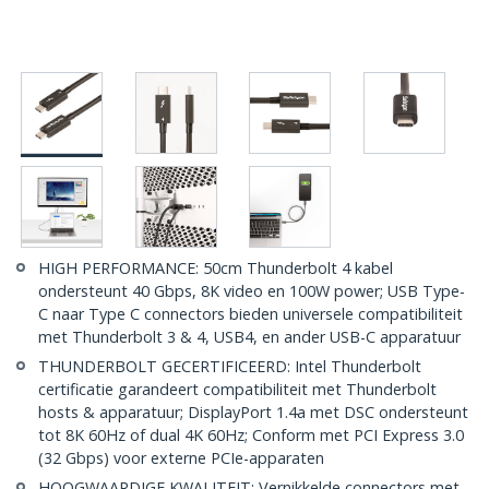
HIGH PERFORMANCE: 50cm Thunderbolt 4 kabel
ondersteunt 40 Gbps, 8K video en 100W power; USB Type-
C naar Type C connectors bieden universele compatibiliteit
met Thunderbolt 3 & 4, USB4, en ander USB-C apparatuur
THUNDERBOLT GECERTIFICEERD: Intel Thunderbolt
certificatie garandeert compatibiliteit met Thunderbolt
hosts & apparatuur; DisplayPort 1.4a met DSC ondersteunt
tot 8K 60Hz of dual 4K 60Hz; Conform met PCI Express 3.0
(32 Gbps) voor externe PCIe-apparaten
HOOGWAARDIGE KWALITEIT: Vernikkelde connectors met