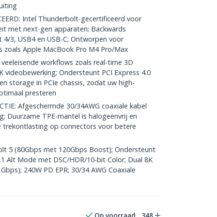
uiting
D: Intel Thunderbolt-gecertificeerd voor
eit met next-gen apparaten; Backwards
t 4/3, USB4 en USB-C; Ontworpen voor
ps zoals Apple MacBook Pro M4 Pro/Max
veeleisende workflows zoals real-time 3D
K videobewerking; Ondersteunt PCI Express 4.0
en storage in PCIe chassis, zodat uw high-
timaal presteren
E: Afgeschermde 30/34AWG coaxiale kabel
g; Duurzame TPE-mantel is halogeenvrij en
 trekontlasting op connectors voor betere
olt 5 (80Gbps met 120Gbps Boost); Ondersteunt
.1 Alt Mode met DSC/HDR/10-bit Color; Dual 8K
4 Gbps); 240W PD EPR; 30/34 AWG Coaxiale
Op voorraad
348