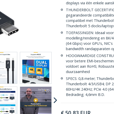
displays via één enkele aansl
THUNDERBOLT GECERTIFICEER
gegarandeerde compatibilit
compatibel met Thunderbol
Thunderbolt 5 docks/lapto
TOEPASSINGEN: Ideaal voor 
modelling/rendering en 8K/4
(64 Gbps) voor GPU's, NIC's 
bandwidth randapparaten op
HOOGWAARDIGE CONSTRUCTI
voor betere EMI-beschermin
voldoet aan RoHS; Robuuste
duurzaamheid
SPECS: 0,8 meter; Thunderb
Thunderbolt 4/3/USB4; DP 2
60Hz/4K 240Hz; PCIe 4.0 (6
Bedrading; 4,6mm B.D.
€
50,83
EUR