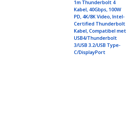
1m Thunderbolt 4
Kabel, 40Gbps, 100W
PD, 4K/8K Video, Intel-
Certified Thunderbolt
Kabel, Compatibel met
USB4/Thunderbolt
3/USB 3.2/USB Type-
C/DisplayPort
80cm Thunderbolt 5 Kabel, 80Gbps
Kabel, Compatibel met Thunderbo
Productcode:
TBLT5MM80CM240W
Become a Partner
StarT
Waar te verkrijgen
Nieuws
Contac
Over o
Vacatu
Qualit