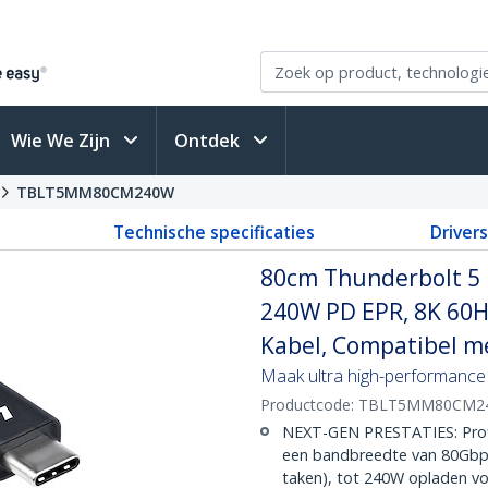
Wie We Zijn
Ontdek
TBLT5MM80CM240W
Technische specificaties
Driver
80cm Thunderbolt 5 
240W PD EPR, 8K 60H
Kabel, Compatibel m
Maak ultra high-performance
Productcode:
TBLT5MM80CM2
NEXT-GEN PRESTATIES: Profi
een bandbreedte van 80Gbps
taken), tot 240W opladen v