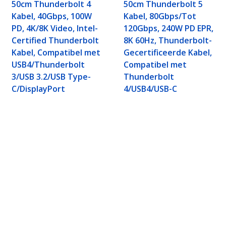
50cm Thunderbolt 4
50cm Thunderbolt 5
Kabel, 40Gbps, 100W
Kabel, 80Gbps/Tot
PD, 4K/8K Video, Intel-
120Gbps, 240W PD EPR,
Certified Thunderbolt
8K 60Hz, Thunderbolt-
Kabel, Compatibel met
Gecertificeerde Kabel,
USB4/Thunderbolt
Compatibel met
3/USB 3.2/USB Type-
Thunderbolt
C/DisplayPort
4/USB4/USB-C
/Tot 120Gbps, 240W PD EPR, 8K 60Hz,Thunderbo
lt 4/USB4/USB-C
ech.com
Klantenondersteuning
Knowledge Base
t
Drivers en downloads
ns
Support FAQs
res
Support
y & Compliance
Garantiebeleid