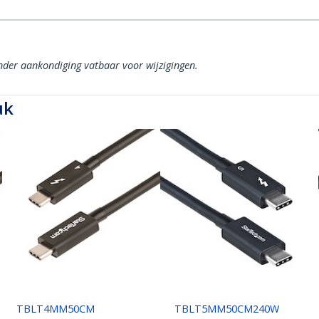
onder aankondiging vatbaar voor wijzigingen.
uk
TBLT4MM50CM
TBLT5MM50CM240W