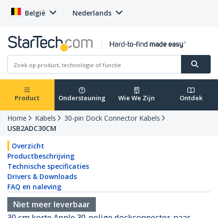
België
Nederlands
Product
Ondersteuning
Wie We Zijn
Ontdek
Home
Kabels
30-pin Dock Connector Kabels
USB2ADC30CM
Overzicht
Productbeschrijving
Technische specificaties
Drivers & Downloads
FAQ en naleving
Niet meer leverbaar
30 cm korte Apple 30-polige dockconnector-naar-