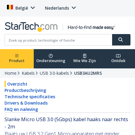
België
Nederlands
Product
Ondersteuning
Wie We Zijn
Ontdek
Home
Kabels
USB 3.0-kabels
USB3AU2MRS
Overzicht
Productbeschrijving
Technische specificaties
Drivers & Downloads
FAQ en naleving
Slanke Micro USB 3.0 (5Gbps) kabel haaks naar rechts
- 2m
Plaats uw USB 3.2 Gen1 Micro-apparaten met minder