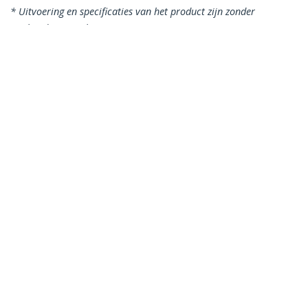
* Uitvoering en specificaties van het product zijn zonder
aankondiging vatbaar voor wijzigingen.
Misschien vindt u dit ook leuk
USB3AUB2MS
Dunne micro USB 3.0
USB3AU2MLS
Slanke Micro USB 3.0
(5Gbps)-kabel - 2 m
(5Gbps) kabel haaks
naar links - 2m
Slanke Micro USB 3.0 (5Gbps) kabel
haaks naar rechts - 2m
Productcode:
USB3AU2MRS