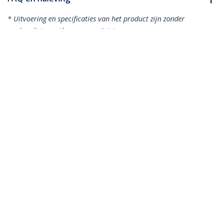
* Uitvoering en specificaties van het product zijn zonder
aankondiging vatbaar voor wijzigingen.
Misschien vindt u dit ook leuk
USB3CAB2M
USB3CAUB1M
2 m gecertificeerde
1 m gecertificeerde
SuperSpeed USB 3.0
SuperSpeed USB 3.0
(5Gbps) A-naar-B-
(5Gbps) A-naar-
kabel - M/M
micro-B-kabel - M/M
1 m gecertificeerde SuperSpeed USB 3.0