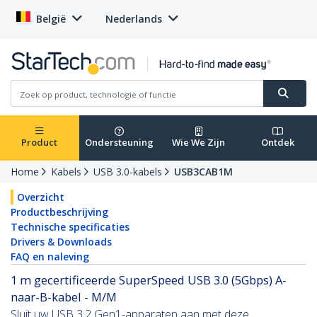
België
Nederlands
Product
Ondersteuning
Wie We Zijn
Ontdek
Home
Kabels
USB 3.0-kabels
USB3CAB1M
Overzicht
Productbeschrijving
Technische specificaties
Drivers & Downloads
FAQ en naleving
1 m gecertificeerde SuperSpeed USB 3.0 (5Gbps) A-
naar-B-kabel - M/M
Sluit uw USB 3.2 Gen1-apparaten aan met deze