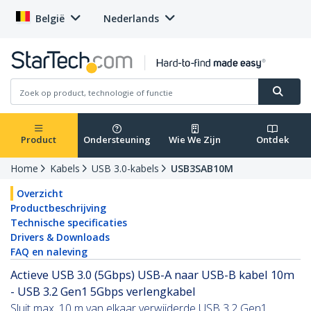
België
Nederlands
Product
Ondersteuning
Wie We Zijn
Ontdek
Home
Kabels
USB 3.0-kabels
USB3SAB10M
Overzicht
Productbeschrijving
Technische specificaties
Drivers & Downloads
FAQ en naleving
Actieve USB 3.0 (5Gbps) USB-A naar USB-B kabel 10m
- USB 3.2 Gen1 5Gbps verlengkabel
Sluit max. 10 m van elkaar verwijderde USB 3.2 Gen1