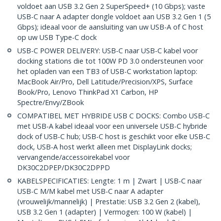
voldoet aan USB 3.2 Gen 2 SuperSpeed+ (10 Gbps); vaste
USB-C naar A adapter dongle voldoet aan USB 3.2 Gen 1 (5
Gbps); ideaal voor de aansluiting van uw USB-A of C host
op uw USB Type-C dock
USB-C POWER DELIVERY: USB-C naar USB-C kabel voor
docking stations die tot 100W PD 3.0 ondersteunen voor
het opladen van een TB3 of USB-C workstation laptop:
MacBook Air/Pro, Dell Latitude/Precision/XPS, Surface
Book/Pro, Lenovo ThinkPad X1 Carbon, HP
Spectre/Envy/ZBook
COMPATIBEL MET HYBRIDE USB C DOCKS: Combo USB-C
met USB-A kabel ideaal voor een universele USB-C hybride
dock of USB-C hub; USB-C host is geschikt voor elke USB-C
dock, USB-A host werkt alleen met DisplayLink docks;
vervangende/accessoirekabel voor
DK30C2DPEP/DK30C2DPPD
KABELSPECIFICATIES: Lengte: 1 m | Zwart | USB-C naar
USB-C M/M kabel met USB-C naar A adapter
(vrouwelijk/mannelijk) | Prestatie: USB 3.2 Gen 2 (kabel),
USB 3.2 Gen 1 (adapter) | Vermogen: 100 W (kabel) |