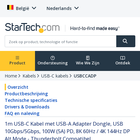
België
Nederlands
Product
Ondersteuning
Wie We Zijn
Ontdek
Home
Kabels
USB-C kabels
USBCCADP
Overzicht
Productbeschrijving
Technische specificaties
Drivers & Downloads
FAQ en naleving
1m USB-C Kabel met USB-A Adapter Dongle, USB
10Gbps/5Gbps, 100W (5A) PD, 8K 60Hz / 4K 144Hz DP
Alt Mode - Thunderbolt Compatibel