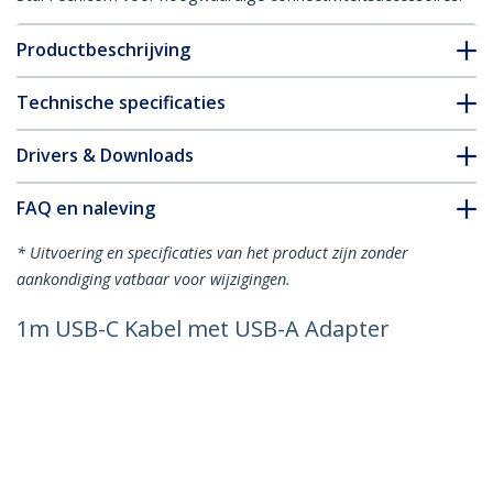
Productbeschrijving
Technische specificaties
Drivers & Downloads
FAQ en naleving
* Uitvoering en specificaties van het product zijn zonder
aankondiging vatbaar voor wijzigingen.
1m USB-C Kabel met USB-A Adapter
Dongle, USB 10Gbps/5Gbps, 100W (5A)
PD, 8K 60Hz / 4K 144Hz DP Alt Mode -
Thunderbolt Compatibel
Productcode:
USBCCADP