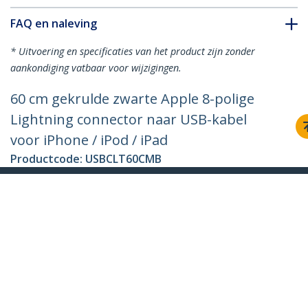
FAQ en naleving
* Uitvoering en specificaties van het product zijn zonder
aankondiging vatbaar voor wijzigingen.
60 cm gekrulde zwarte Apple 8-polige
Lightning connector naar USB-kabel
voor iPhone / iPod / iPad
Productcode:
USBCLT60CMB
Become a Partner
Waar te verkrijgen
StarTech.com
Nieuws
Contact
Over ons
Vacatures
Quality & Compliance