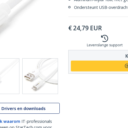
Ondersteunt USB-overdracht
€
24,79
EUR
Levenslange support
K
Drivers en downloads
k waarom
IT-professionals
uwen op StarTech.com voor