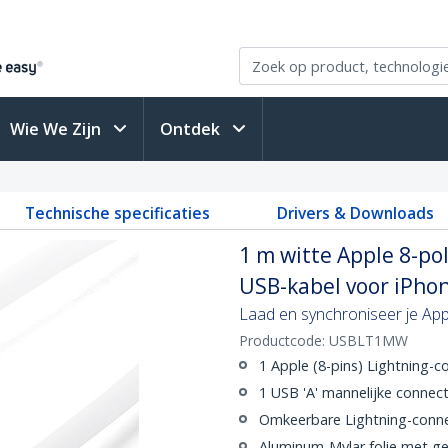
Wie We Zijn
Ontdek
Technische specificaties
Drivers & Downloads
1 m witte Apple 8-po
USB-kabel voor iPhone
Laad en synchroniseer je App
Productcode:
USBLT1MW
1 Apple (8-pins) Lightning-c
1 USB 'A' mannelijke connec
Omkeerbare Lightning-conn
Aluminum-Mylar folie met g