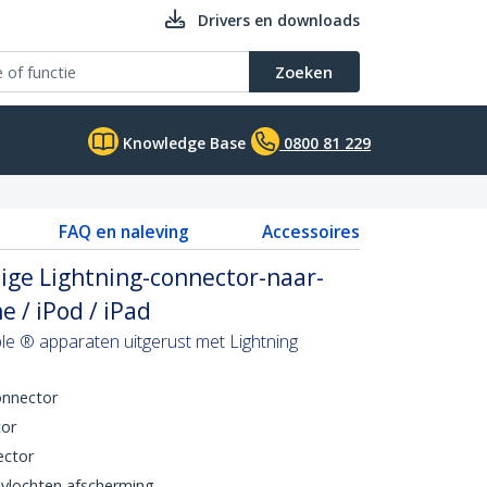
Drivers en downloads
Zoeken
Knowledge Base
0800 81 229
FAQ en naleving
Accessoires
lige Lightning-connector-naar-
 / iPod / iPad
le ® apparaten uitgerust met Lightning
onnector
tor
ector
evlochten afscherming