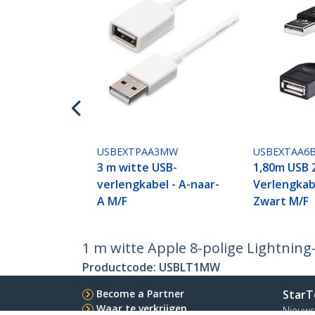
USBEXTPAA3MW
USBEXTAA6
3 m witte USB-
1,80m USB 
verlengkabel - A-naar-
Verlengkabe
A M/F
Zwart M/F
1 m witte Apple 8-polige Lightning
Productcode:
USBLT1MW
Become a Partner
StarT
Waar te verkrijgen
Nieuws