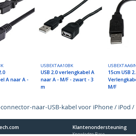
BK
USBEXTAA10BK
USBEXTAA6I
2.0
USB 2.0 verlengkabel A
15cm USB 2.
l A naar A -
naar A - M/F - zwart - 3
Verlengkabe
m
M/F
-connector-naar-USB-kabel voor iPhone / iPod /
ech.com
Klantenondersteuning
Knowledge Base