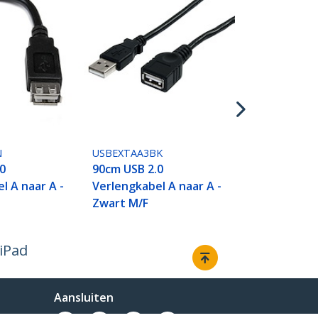
USBPNLAFAM
30 cm lange
monteerbar
kabel A naar
N
USBEXTAA3BK
0
90cm USB 2.0
l A naar A -
Verlengkabel A naar A -
Zwart M/F
 iPad
Aansluiten