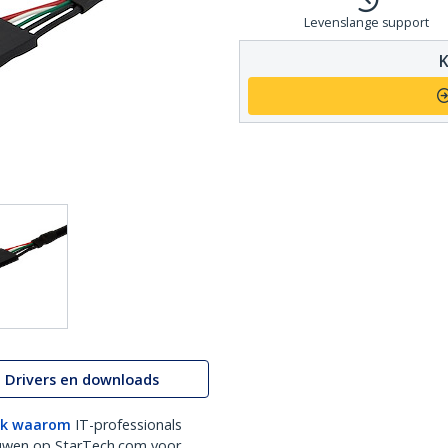
Levenslange support
K
Drivers en downloads
k waarom
IT-professionals
uwen op StarTech.com voor