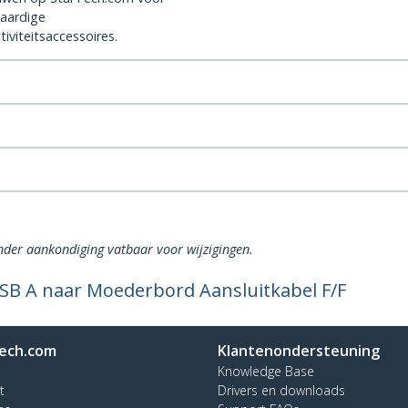
aardige
iviteitsaccessoires.
onder aankondiging vatbaar voor wijzigingen.
SB A naar Moederbord Aansluitkabel F/F
ech.com
Klantenondersteuning
Knowledge Base
t
Drivers en downloads