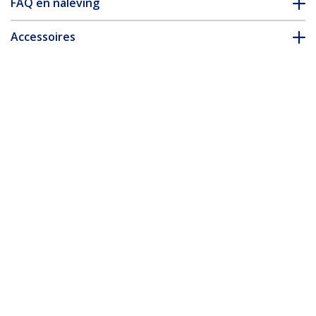
FAQ en naleving
Accessoires
* Uitvoering en specificaties van het product zijn zonder
aankondiging vatbaar voor wijzigingen.
Misschien vindt u dit ook leuk
HU1226-KVM-CABLE
1,8m HDMI en USB
DU1226-KVM-CABLE
1,8m DisplayPort en
KVM Kabel, 5Gbps, 4K
USB KVM Kabel,
60Hz, HDR10, HDMI