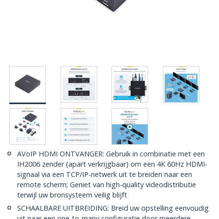
AVoIP HDMI ONTVANGER: Gebruik in combinatie met een
IH2006 zender (apart verkrijgbaar) om een 4K 60Hz HDMI-
signaal via een TCP/IP-netwerk uit te breiden naar een
remote scherm; Geniet van high-quality videodistributie
terwijl uw bronsysteem veilig blijft
SCHAALBARE UITBREIDING: Breid uw opstelling eenvoudig
uit naar een one-to-many configuratie door meerdere