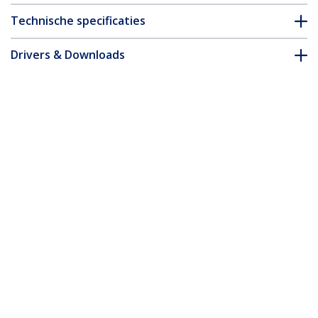
Technische specificaties
Drivers & Downloads
FAQ en naleving
Accessoires
* Uitvoering en specificaties van het product zijn zonder
aankondiging vatbaar voor wijzigingen.
Misschien vindt u dit ook leuk
SV231DPUA