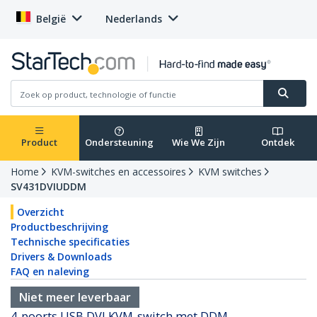
België
Nederlands
Product
Ondersteuning
Wie We Zijn
Ontdek
Home
KVM-switches en accessoires
KVM switches
SV431DVIUDDM
Overzicht
Productbeschrijving
Technische specificaties
Drivers & Downloads
FAQ en naleving
Niet meer leverbaar
4-poorts USB DVI KVM-switch met DDM-