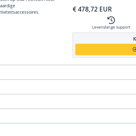
aardige
€
478,72
EUR
iviteitsaccessoires.
Levenslange support
K