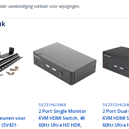
onder aankondiging vatbaar voor wijzigingen.
uk
SV231HU34K6
SV231DHU34
2 Port Single Monitor
2 Port Dual
eunen voor
KVM HDMI Switch, 4K
KVM HDMI S
 (SV431-
60Hz Ultra HD HDR,
60Hz Ultra 