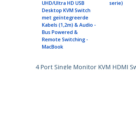
UHD/Ultra HD USB
serie)
Desktop KVM Switch
met geïntegreerde
Kabels (1,2m) & Audio -
Bus Powered &
Remote Switching -
MacBook
4 Port Single Monitor KVM HDMI S
met 2x USB 3.0 (5Gbps) & 4x USB 2.
Productcode:
SV431HU34K6
Become a Partner
StarT
Waar te verkrijgen
Nieuws
Contac
Over o
Vacatu
Qualit
Blog