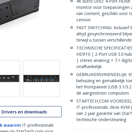
4K 60Hz UHD: 4-Port HDMI K
monitor voor toepassingen 
van content; geschikt voor
Lenovo
FAST SWITCHING: Inclusief 
altijd gesynchroniseerd blij
terwijl u tussen verschillen
TECHNISCHE SPECIFICATIES: 
HDR10 | 2-Port USB 3.0 hub
| stereo analoog + 7.1 digi
onafhankelijk
GEBRUIKERSVRIENDELIJK: KV
behuizing en gemakkelijk to
het frontpaneel (USB 3.1/3.
de aangesloten computers
STARTECH.COM VOORDEEL: Al
IT-professionals; deze KVM 
Drivers en downloads
van 2 jaar garantie van StarT
technische ondersteuning
k waarom
IT-professionals
uwen op StarTech.com voor