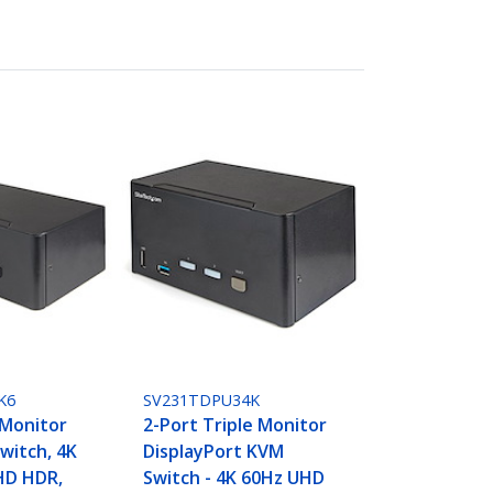
K6
SV231TDPU34K
 Monitor
2-Port Triple Monitor
witch, 4K
DisplayPort KVM
HD HDR,
Switch - 4K 60Hz UHD