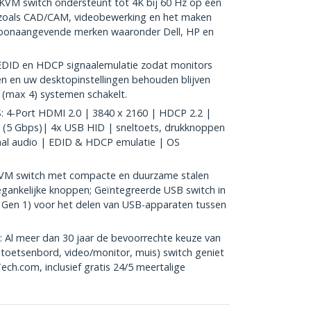
VM switch ondersteunt tot 4K bij 60 Hz op één
zoals CAD/CAM, videobewerking en het maken
 toonaangevende merken waaronder Dell, HP en
EDID en HDCP signaalemulatie zodat monitors
ven en uw desktopinstellingen behouden blijven
de (max 4) systemen schakelt.
4-Port HDMI 2.0 | 3840 x 2160 | HDCP 2.2 |
 (5 Gbps)| 4x USB HID | sneltoets, drukknoppen
taal audio | EDID & HDCP emulatie | OS
M switch met compacte en duurzame stalen
egankelijke knoppen; Geïntegreerde USB switch in
2 Gen 1) voor het delen van USB-apparaten tussen
 meer dan 30 jaar de bevoorrechte keuze van
(toetsenbord, video/monitor, muis) switch geniet
ech.com, inclusief gratis 24/5 meertalige