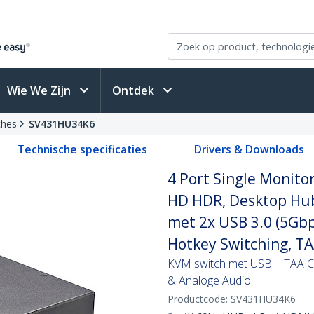
Wie We Zijn
Ontdek
ches
SV431HU34K6
Technische specificaties
Drivers & Downloads
4 Port Single Monito
HD HDR, Desktop Hub
met 2x USB 3.0 (5Gbp
Hotkey Switching, T
KVM switch met USB | TAA Co
& Analoge Audio
Productcode:
SV431HU34K6