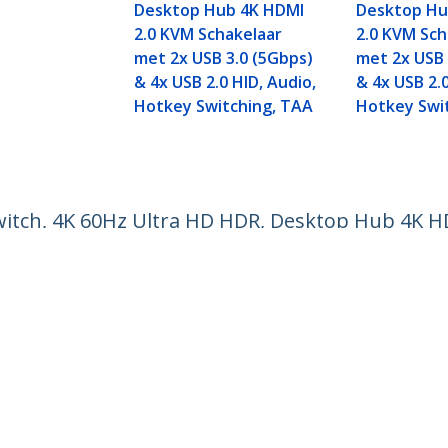
Desktop Hub 4K HDMI
Desktop Hu
2.0 KVM Schakelaar
2.0 KVM Sch
met 2x USB 3.0 (5Gbps)
met 2x USB 
& 4x USB 2.0 HID, Audio,
& 4x USB 2.0
Hotkey Switching, TAA
Hotkey Swi
witch, 4K 60Hz Ultra HD HDR, Desktop Hub 4K H
0 HID, Audio, Hotkey Switching, TAA
ech.com
Klantenondersteuning
Knowledge Base
t
Drivers en downloads
ns
Support FAQs
res
Support
y & Compliance
Garantiebeleid