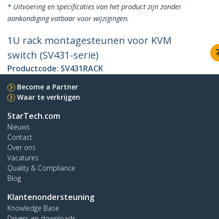
* Uitvoering en specificaties van het product zijn zonder
aankondiging vatbaar voor wijzigingen.
1U rack montagesteunen voor KVM
switch (SV431-serie)
Productcode:
SV431RACK
Become a Partner
Waar te verkrijgen
StarTech.com
Nieuws
Contact
Over ons
Vacatures
Quality & Compliance
Blog
Klantenondersteuning
Knowledge Base
Drivers en downloads